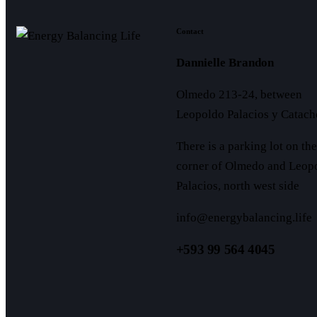
Contact
Dannielle Brandon
Olmedo 213-24, between
Leopoldo Palacios y Catac
There is a parking lot on the
corner of Olmedo and Leop
Palacios, north west side
info@energybalancing.life
+593 99 564 4045