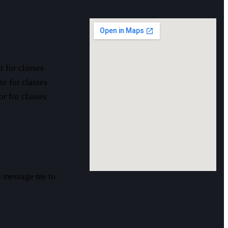
r for classes
or for classes
r for classes
se message me to