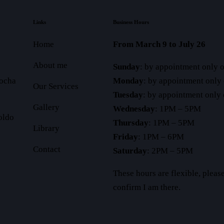
Links
Business Hours
Home
From March 9 to July 26
About me
Sunday
: by appointment only o
hocha
Monday
: by appointment only 
Our Services
Tuesday
: by appointment only o
Gallery
Wednesday
: 1PM – 5PM
oldo
Thursday
: 1PM – 5PM
Library
Friday
: 1PM – 6PM
Contact
Saturday
: 2PM – 5PM
These hours are flexible, plea
confirm I am there.