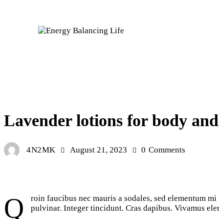
COSMETICS
Lavender lotions for body and
4N2MK
August 21, 2023
0
Comments
Qroin faucibus nec mauris a sodales, sed elementum mi tincidunt. Sed eget viverra egestas nisi in consequat. Fusce sodales augue a accumsan. Cras sollicitudin, ipsum eget blandit
pulvinar. Integer tincidunt. Cras dapibus. Vivamus elem