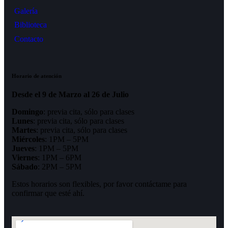
Galería
Biblioteca
Contacto
Horario de atención
Desde el 9 de Marzo al 26 de Julio
Domingo
: previa cita, sólo para clases
Lunes
: previa cita, sólo para clases
Martes
: previa cita, sólo para clases
Miércoles
: 1PM – 5PM
Jueves
: 1PM – 5PM
Viernes
: 1PM – 6PM
Sábado
: 2PM – 5PM
Estos horarios son flexibles, por favor contáctame para
confirmar que esté ahí.